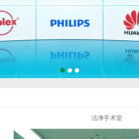
1
2
3
洁净手术室